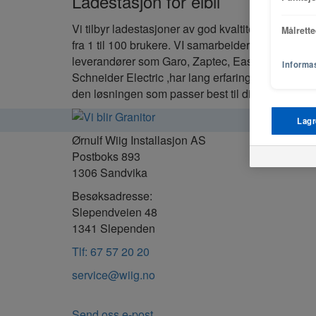
Ladestasjon for elbil
Vi tilbyr ladestasjoner av god kvaltitet til alle beh
Målrett
fra 1 til 100 brukere. VI samarbeider med
leverandører som Garo, Zaptec, Easee og
Informas
Schneider Electric ,har lang erfaring og kan tilby
den løsningen som passer best til ditt behov.
Lagr
Ørnulf Wiig Installasjon AS
Postboks 893
1306 Sandvika
Besøksadresse:
Slependveien 48
1341 Slependen
Tlf: 67 57 20 20
service@wiig.no
Send oss e-post