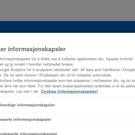
ker informasjonskapsler
S
nformasjonskapsler for å tillate oss å forbedre opplevelsen din, tilpasse innhold, 
tet og gi innsikt i hvordan nettstedet brukes.
onsfirma med kontor
oogle Analytics for å analysere nettstedet vårt. All data som håndteres i Google
. De tre siste sifrene i IP-adressen din vil bli forkastet automatisk.
e strekker seg fra Oslo
rollere hvilke informasjonskapsler som kan plasseres i nettleseren din, og du k
r hvor vi har dyktige
ene dine når som helst. For den beste brukeropplevelsen anbefaler vi at du aktive
skapsler. Les mer i vår
Cookies (informasjonskapsler)
lasjoner og oppdrag.
dvendige informasjonskapsler
p
Gulvvarme
baserte informasjonskapsler
nsbaserte informasjonskapsler