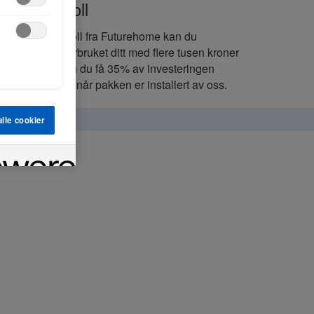
trømkontroll
ed StrømKontroll fra Futurehome kan du
dusere strømforbruket ditt med flere tusen kroner
året. I tillegg kan du få 35% av investeringen
lbake fra Enova når pakken er installert av oss.
lle cookier