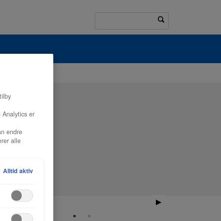
tilby
 Analytics er
an endre
rer alle
Alltid aktiv